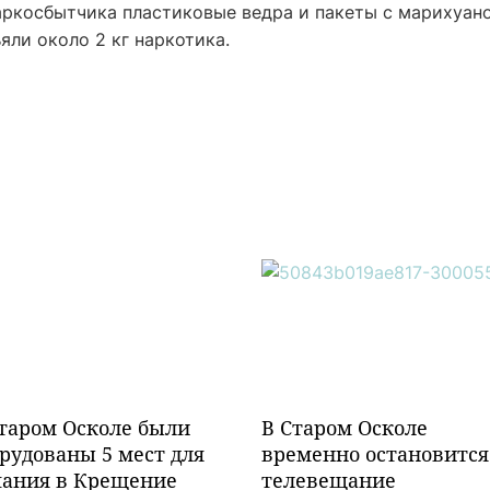
аркосбытчика пластиковые ведра и пакеты с марихуано
ли около 2 кг наркотика.
таром Осколе были
В Старом Осколе
рудованы 5 мест для
временно остановится
пания в Крещение
телевещание