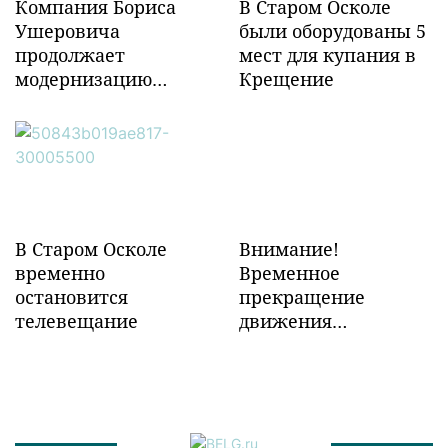
Компания Бориса
В Старом Осколе
Ушеровича
были оборудованы 5
продолжает
мест для купания в
модернизацию
Крещение
объектов ж/д
инфраструктуры в
Забайкалье
В Старом Осколе
Внимание!
временно
Временное
остановится
прекращение
телевещание
движения
транспорта!