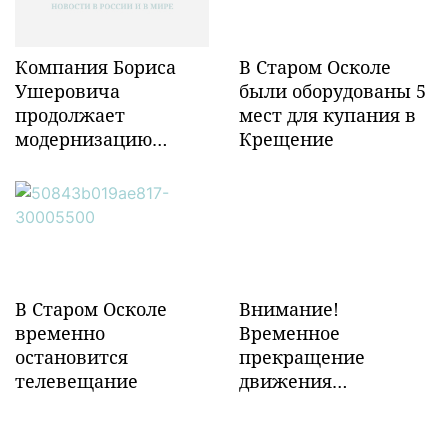
Компания Бориса
В Старом Осколе
Ушеровича
были оборудованы 5
продолжает
мест для купания в
модернизацию
Крещение
объектов ж/д
инфраструктуры в
Забайкалье
В Старом Осколе
Внимание!
временно
Временное
остановится
прекращение
телевещание
движения
транспорта!