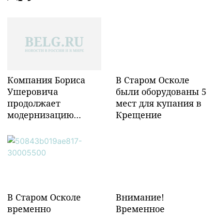
Компания Бориса
В Старом Осколе
Ушеровича
были оборудованы 5
продолжает
мест для купания в
модернизацию
Крещение
объектов ж/д
инфраструктуры в
Забайкалье
В Старом Осколе
Внимание!
временно
Временное