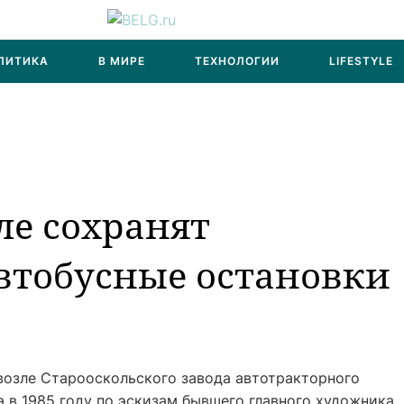
ЛИТИКА
В МИРЕ
ТЕХНОЛОГИИ
LIFESTYLE
ле сохранят
втобусные остановки
 возле Старооскольского завода автотракторного
 в 1985 году по эскизам бывшего главного художника