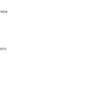
унок
ого