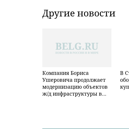
Другие новости
Компания Бориса
В С
Ушеровича продолжает
обо
модернизацию объектов
ку
ж/д инфраструктуры в
Забайкалье