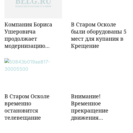
Компания Бориса
В Старом Осколе
Ушеровича
были оборудованы 5
продолжает
мест для купания в
модернизацию
Крещение
объектов ж/д
инфраструктуры в
Забайкалье
В Старом Осколе
Внимание!
временно
Временное
остановится
прекращение
телевещание
движения
транспорта!