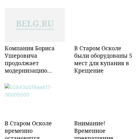
Компания Бориса
В Старом Осколе
Ушеровича
были оборудованы 5
продолжает
мест для купания в
модернизацию
Крещение
объектов ж/д
инфраструктуры в
Забайкалье
В Старом Осколе
Внимание!
временно
Временное
остановится
прекращение