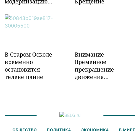
модернизацию
Крещение
объектов ж/д
инфраструктуры в
Забайкалье
В Старом Осколе
Внимание!
временно
Временное
остановится
прекращение
телевещание
движения
транспорта!
ОБЩЕСТВО
ПОЛИТИКА
ЭКОНОМИКА
В МИРЕ