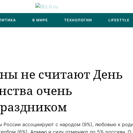
ЛИТИКА
В МИРЕ
ТЕХНОЛОГИИ
LIFESTYLE
ны не считают День
нства очень
раздником
лы России ассоциируют с народом (9%), любовью к род
 гербом (6%). Армию и силу отмечают по 5% россиян. О