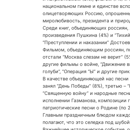
национальном гимне и единстве всп
олицетворяющих Россию, опрошенны
миролюбивость, президента и природ
Среди книг, объединяющих россиян, 
произведения Пушкина (4%) и “Тихий
“Преступлении и наказании” Достоев
Фильмом, объединяющим россиян, пос
отстали “Москва слезам не верит” (5
другие фильмы о войне, “Движение в
голуби”, “Операция “Ы” и другие при
В качестве объединяющей нас песни 
занял “День Победы” (8%), третью – 
“Священную войну” и народные песни 
исполнении Газманова, композиции г
патриотические песни о Родине (по 2
Главным праздничным блюдом каждог
полагают, что это селедка под шубой
Важнейшее историческое событие, о