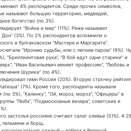
оминают 4% респондентов. Среди прочих символов,
е называют большую территорию, медведей,
ное богатство (по 3%).
лидирует “Война и мир” (11%). Реже называют
 Дон” (3%). По 2% респондентов вспомнили о
ского и булгаковском “Мастере и Маргарите”.
читали “Иронию судьбы, или с легким паром” (9%). Ч
%), “Бриллиантовая рука”, “В бой идут одни старики” и
верх”, “Иван Васильевич меняет профессию”, “Любовь и
ключения Шурика” (по 4%).
лидировал гимн России (20%). Вторую строчку рейтин
“Катюша” (7%). Кроме того, респонденты называли
(по 3%), “Калинку”, “Ой, мороз, мороз”, “Офицеры” в
руппы “Любэ”, “Подмосковные вечера”, советские и
%).
о застолья россияне считают салат оливье (51%). А 2
, пельмени и борщ.
 котором помнит каждый – победа в Великой