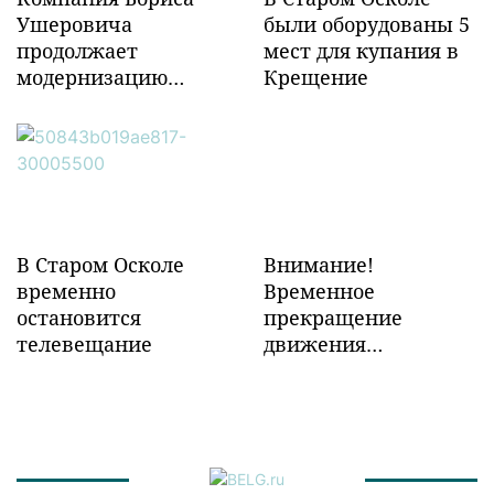
Ушеровича
были оборудованы 5
продолжает
мест для купания в
модернизацию
Крещение
объектов ж/д
инфраструктуры в
Забайкалье
В Старом Осколе
Внимание!
временно
Временное
остановится
прекращение
телевещание
движения
транспорта!