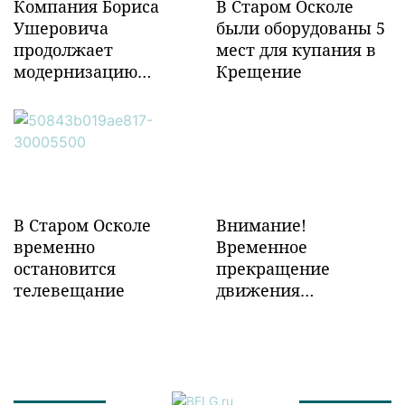
Компания Бориса
В Старом Осколе
Ушеровича
были оборудованы 5
продолжает
мест для купания в
модернизацию
Крещение
объектов ж/д
инфраструктуры в
Забайкалье
В Старом Осколе
Внимание!
временно
Временное
остановится
прекращение
телевещание
движения
транспорта!