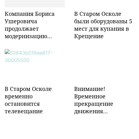
Компания Бориса
В Старом Осколе
Ушеровича
были оборудованы 5
продолжает
мест для купания в
модернизацию
Крещение
объектов ж/д
инфраструктуры в
Забайкалье
В Старом Осколе
Внимание!
временно
Временное
остановится
прекращение
телевещание
движения
транспорта!