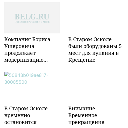
Компания Бориса
В Старом Осколе
Ушеровича
были оборудованы 5
продолжает
мест для купания в
модернизацию
Крещение
объектов ж/д
инфраструктуры в
Забайкалье
В Старом Осколе
Внимание!
временно
Временное
остановится
прекращение