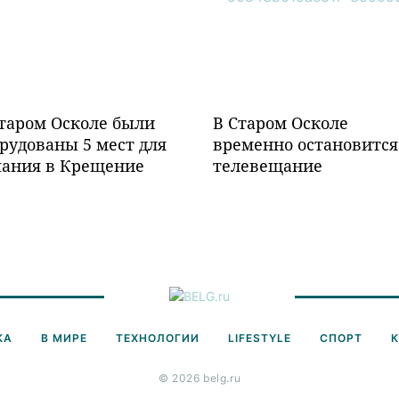
таром Осколе были
В Старом Осколе
рудованы 5 мест для
временно остановится
пания в Крещение
телевещание
КА
В МИРЕ
ТЕХНОЛОГИИ
LIFESTYLE
СПОРТ
© 2026 belg.ru