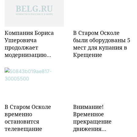
Компания Бориса
В Старом Осколе
Ушеровича
были оборудованы 5
продолжает
мест для купания в
модернизацию
Крещение
объектов ж/д
инфраструктуры в
Забайкалье
В Старом Осколе
Внимание!
временно
Временное
остановится
прекращение
телевещание
движения
транспорта!