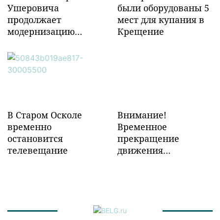
Ушеровича
были оборудованы 5
продолжает
мест для купания в
модернизацию
Крещение
объектов ж/д
инфраструктуры в
Забайкалье
В Старом Осколе
Внимание!
временно
Временное
остановится
прекращение
телевещание
движения
транспорта!