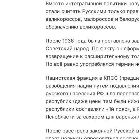
Вместо интегративной политики нову
стали считать Русскими только прав
великороссов, малороссов и белорус
обозначению великороссов.
После 1936 года была поставлена з
Советский народ. По факту он сфор
возвращение к расширительному тол
Но всё равно употреблялся термин не
Нацистская фракция в КПСС (предш
разобщения нации путём подавления 
русского населения РФ шло перерас
республик (даже цены там были ниже
республики составляли «1й пояс», а 
Ленобласти за сахаром для варенья 
После расстрела законной Русской в
стала целиком определяться соотно