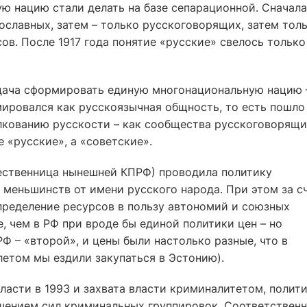
ю нацию стали делать на базе сепарационной. Сначала
ославных, затем – только русскоговорящих, затем тол
ов. После 1917 года понятие «русские» свелось только
адача сформировать единую многонациональную нацию 
мировался как русскоязычная общность, то есть пошло
кованию русскости – как сообщества русскоговорящи
 «русские», а «советские».
ественница нынешней КПРФ) проводила политику
меньшинств от имени русского народа. При этом за с
пределение ресурсов в пользу автономий и союзных
, чем в РФ при вроде бы единой политики цен – но
РФ – «второй», и цены были настолько разные, что в
летом мы ездили закупаться в Эстонию).
ласти в 1993 и захвата власти криминалитетом, полит
шением сил криминальных группировок. Соответственн