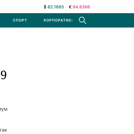
$
82.1665
€
94.8366
СПОРТ
КОРПОРАТИВНЫЕ НОВОСТИ
19
мум
так