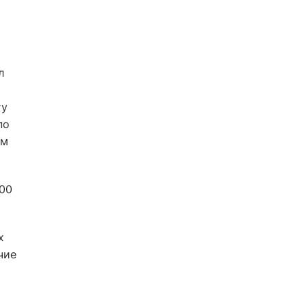
л
ту
по
ем
00
х
чие