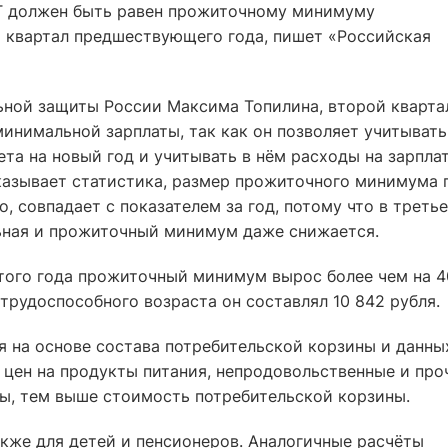
ОТ должен быть равен прожиточному минимуму
й квартал предшествующего года, пишет «Российская
ьной защиты России Максима Топилина, второй кварта
минимальной зарплаты, так как он позволяет учитывать
а на новый год и учитывать в нём расходы на зарпла
казывает статистика, размер прожиточного минимума 
о, совпадает с показателем за год, потому что в треть
ьная и прожиточный минимум даже снижается.
того года прожиточный минимум вырос более чем на 4
 трудоспособного возраста он составлял 10 842 рубля.
на основе состава потребительской корзины и данны
 цен на продукты питания, непродовольственные и про
ны, тем выше стоимость потребительской корзины.
же для детей и пенсионеров. Аналогичные расчёты