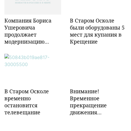
Компания Бориса
В Старом Осколе
Ушеровича
были оборудованы 5
продолжает
мест для купания в
модернизацию
Крещение
объектов ж/д
инфраструктуры в
Забайкалье
В Старом Осколе
Внимание!
временно
Временное
остановится
прекращение
телевещание
движения
транспорта!