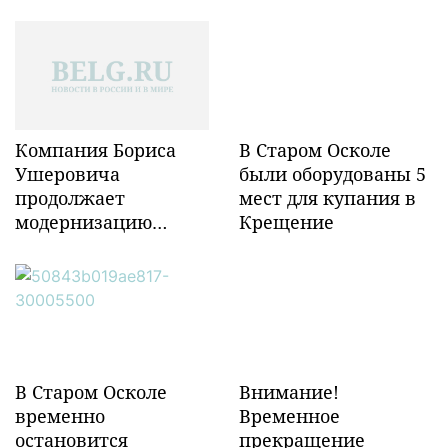
Компания Бориса
В Старом Осколе
Ушеровича
были оборудованы 5
продолжает
мест для купания в
модернизацию
Крещение
объектов ж/д
инфраструктуры в
Забайкалье
В Старом Осколе
Внимание!
временно
Временное
остановится
прекращение