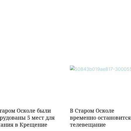
таром Осколе были
В Старом Осколе
рудованы 5 мест для
временно остановится
пания в Крещение
телевещание