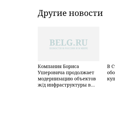
Другие новости
Компания Бориса
В С
Ушеровича продолжает
обо
модернизацию объектов
ку
ж/д инфраструктуры в
Забайкалье