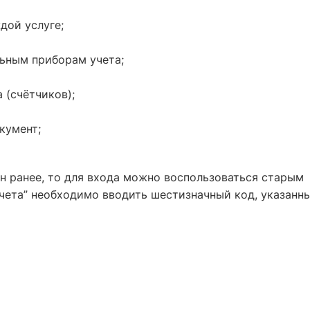
ждой услуге;
льным приборам учета;
а (счётчиков);
окумент;
н ранее, то для входа можно воспользоваться старым
счета” необходимо вводить шестизначный код, указанн