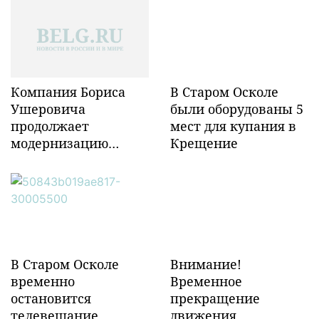
Компания Бориса
В Старом Осколе
Ушеровича
были оборудованы 5
продолжает
мест для купания в
модернизацию
Крещение
объектов ж/д
инфраструктуры в
Забайкалье
В Старом Осколе
Внимание!
временно
Временное
остановится
прекращение
телевещание
движения