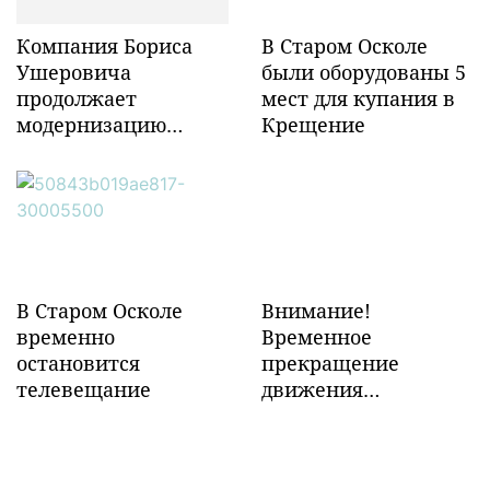
Компания Бориса
В Старом Осколе
Ушеровича
были оборудованы 5
продолжает
мест для купания в
модернизацию
Крещение
объектов ж/д
инфраструктуры в
Забайкалье
В Старом Осколе
Внимание!
временно
Временное
остановится
прекращение
телевещание
движения
транспорта!