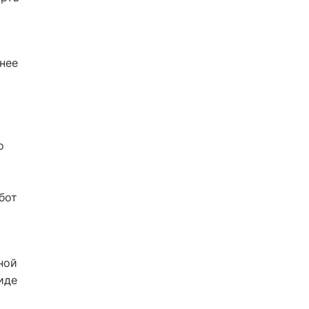
нее
о
бот
ной
иде