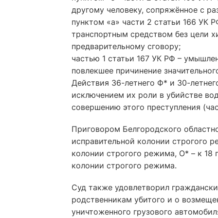
другому человеку, сопряжённое с ра
пунктом «а» части 2 статьи 166 УК 
транспортным средством без цели хи
предварительному сговору;
частью 1 статьи 167 УК РФ – умышл
повлекшее причинение значительног
Действия 36-летнего Ф* и 30-летне
исключением их роли в убийстве вод
совершению этого преступления (част
Приговором Белгородского областно
исправительной колонии строгого ре
колонии строгого режима, О* – к 18
колонии строгого режима.
Суд также удовлетворил граждански
родственникам убитого и о возмеще
уничтоженного грузового автомобил