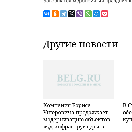
Завершатся мероприятия праздничны
Другие новости
Компания Бориса
В С
Ушеровича продолжает
обо
модернизацию объектов
ку
ж/д инфраструктуры в