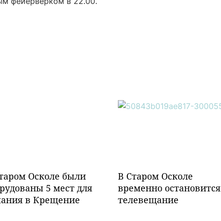
м фейерверком в 22.00.
таром Осколе были
В Старом Осколе
рудованы 5 мест для
временно остановится
пания в Крещение
телевещание