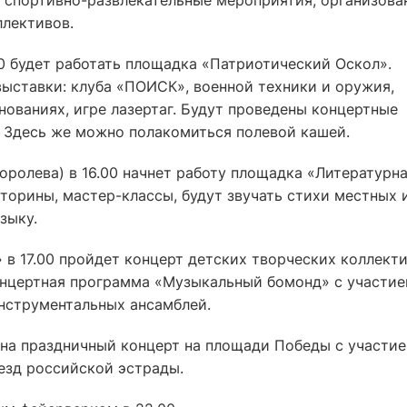
, спортивно-развлекательные мероприятия, организова
ллективов.
.00 будет работать площадка «Патриотический Оскол».
ыставки: клуба «ПОИСК», военной техники и оружия,
нованиях, игре лазертаг. Будут проведены концертные
 Здесь же можно полакомиться полевой кашей.
Королева) в 16.00 начнет работу площадка «Литературн
торины, мастер-классы, будут звучать стихи местных 
зыку.
в 17.00 пройдет концерт детских творческих коллект
концертная программа «Музыкальный бомонд» с участи
нструментальных ансамблей.
 на праздничный концерт на площади Победы с участи
езд российской эстрады.