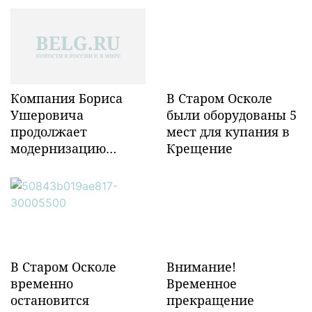
Компания Бориса
В Старом Осколе
Ушеровича
были оборудованы 5
продолжает
мест для купания в
модернизацию
Крещение
объектов ж/д
инфраструктуры в
Забайкалье
В Старом Осколе
Внимание!
временно
Временное
остановится
прекращение