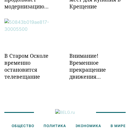
модернизацию
Крещение
объектов ж/д
инфраструктуры в
Забайкалье
В Старом Осколе
Внимание!
временно
Временное
остановится
прекращение
телевещание
движения
транспорта!
ОБЩЕСТВО
ПОЛИТИКА
ЭКОНОМИКА
В МИРЕ