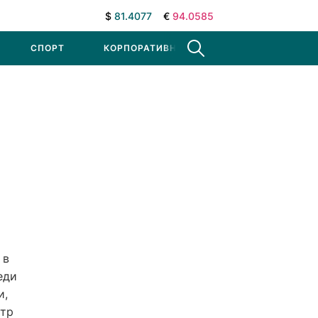
$
81.4077
€
94.0585
СПОРТ
КОРПОРАТИВНЫЕ НОВОСТИ
 в
еди
и,
стр