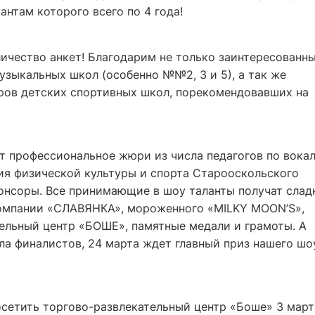
нтам которого всего по 4 года!
ичество анкет! Благодарим не только заинтересованн
музыкальных школ (особенно №№2, 3 и 5), а так же
еров детских спортивных школ, порекомендовавших на
т профессиональное жюри из числа педагогов по вокал
ия физической культуры и спорта Старооскольского
понсоры. Все принимающие в шоу таланты получат слад
компании «СЛАВЯНКА», мороженного «MILKY MOON’S»,
тельный центр «БОШЕ», памятные медали и грамоты. А
ла финалистов, 24 марта ждет главный приз нашего шо
сетить торгово-развлекательный центр «Боше» 3 март