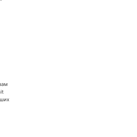
вам
it
йших