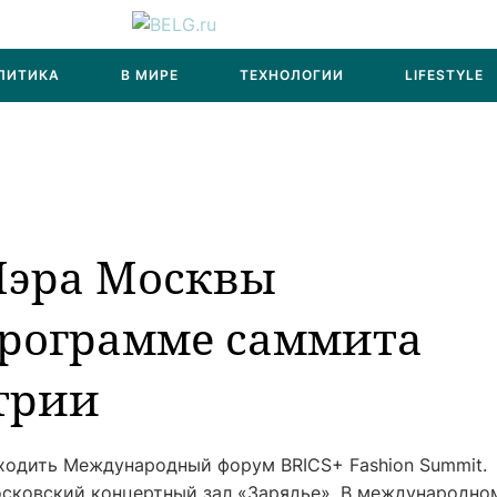
ЛИТИКА
В МИРЕ
ТЕХНОЛОГИИ
LIFESTYLE
Мэра Москвы
программе саммита
трии
оходить Международный форум BRICS+ Fashion Summit.
сковский концертный зал «Зарядье». В международно