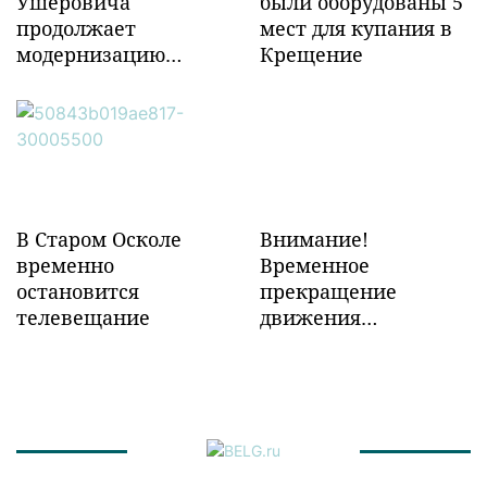
Ушеровича
были оборудованы 5
продолжает
мест для купания в
модернизацию
Крещение
объектов ж/д
инфраструктуры в
Забайкалье
В Старом Осколе
Внимание!
временно
Временное
остановится
прекращение
телевещание
движения
транспорта!