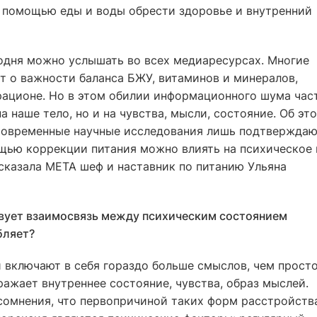
с помощью еды и воды обрести здоровье и внутренний
годня можно услышать во всех медиаресурсах. Многие
т о важности баланса БЖУ, витаминов и минералов,
ационе. Но в этом обилии информационного шума час
на наше тело, но и на чувства, мысли, состояние. Об эт
 современные научные исследования лишь подтверждаю
ощью коррекции питания можно влиять на психическое 
сказала МЕТА шеф и наставник по питанию Ульяна
твует взаимосвязь между психическим состоянием
бляет?
 включают в себя гораздо больше смыслов, чем прост
ражает внутреннее состояние, чувства, образ мыслей.
 сомнения, что первопричиной таких форм расстройств