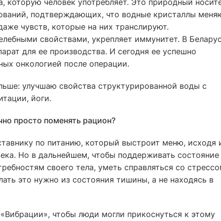
, которую человек употребляет. Это природный носит
ований, подтверждающих, что водные кристаллы меня
даже чувств, которые на них транслируют.
елебными свойствами, укрепляет иммунитет. В Белару
парат для ее производства. И сегодня ее успешно
ных онкологией после операции.
альше: улучшаю свойства структурированной воды с
тации, йоги.
чно просто поменять рацион?
тавнику по питанию, который выстроит меню, исходя 
ека. Но в дальнейшем, чтобы поддерживать состояние
требностям своего тела, уметь справляться со стресс
ать это нужно из состояния тишины, а не находясь в
 «Вибрации», чтобы люди могли прикоснуться к этому