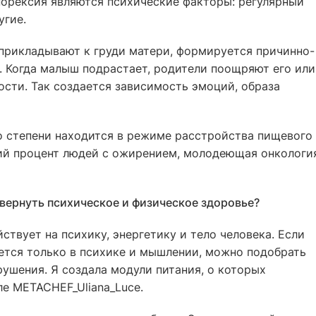
норексия являются психические факторы: регулярный
угие.
 прикладывают к груди матери, формируется причинно-
. Когда малыш подрастает, родители поощряют его или
ости. Так создается зависимость эмоций, образа
то степени находится в режиме расстройства пищевого
ий процент людей с ожирением, молодеющая онкологи
вернуть психическое и физическое здоровье?
твует на психику, энергетику и тело человека. Если
ется только в психике и мышлении, можно подобрать
ушения. Я создала модули питания, о которых
е METACHEF_Uliana_Luce.