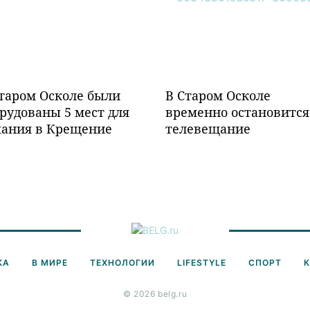
таром Осколе были
В Старом Осколе
рудованы 5 мест для
временно остановится
пания в Крещение
телевещание
КА
В МИРЕ
ТЕХНОЛОГИИ
LIFESTYLE
СПОРТ
© 2026 belg.ru