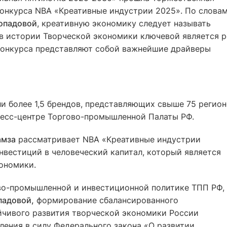
онкурса NBA «Креативные индустрии 2025». По слова
опадовой
, креативную экономику следует называть
 в истории Творческой экономики ключевой является 
 конкурса представляют собой важнейшие драйверы
ли более 1,5 брендов, представляющих свыше 75 регио
ресс-центре Торгово-промышленной Палаты РФ.
амза
рассматривает NBA «Креативные индустрии
нвестиций в человеческий капитал, который является
ономики.
во-промышленной и инвестиционной политике ТПП РФ,
падовой,
формирование сбалансированного
йчивого развития творческой экономики России
пления в силу Федерального закона «О развитии