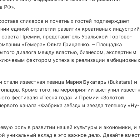
в РФ».
состава спикеров и почетных гостей подтверждает
нии единой стратегии развития креативных индустрий
о совета Премии, представитель Уральской Торгово-
компании «Гемера»
Ольга Грицаенко.
– Площадка
ытого диалога между властью, бизнесом, экспертным
 ключевым фактором успеха в реализации амбициозны
 стали известная певица
Мария Букатарь
(Bukatara) и
топадов
. Кроме того, на мероприятии выступил извест
ного фестиваля «Песня года» и Премии «Золотой
ервого канала «Фабрика звёзд» и звезда телешоу «Ну-
евую роль в развитии нашей культуры и экономики, и 
вой уникальный вклад в это важное дело. Давайте вмес