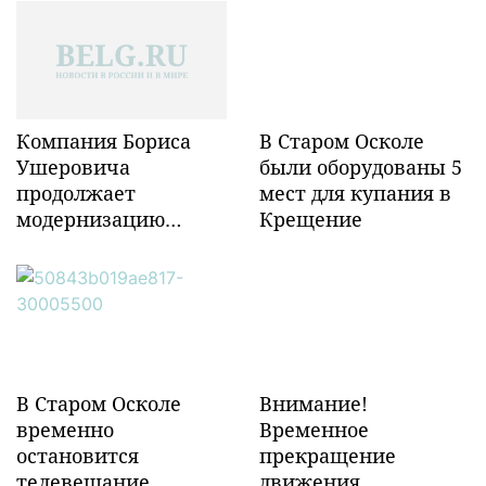
Компания Бориса
В Старом Осколе
Ушеровича
были оборудованы 5
продолжает
мест для купания в
модернизацию
Крещение
объектов ж/д
инфраструктуры в
Забайкалье
В Старом Осколе
Внимание!
временно
Временное
остановится
прекращение
телевещание
движения