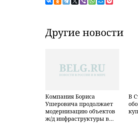
Другие новости
Компания Бориса
В С
Ушеровича продолжает
обо
модернизацию объектов
ку
ж/д инфраструктуры в
Забайкалье