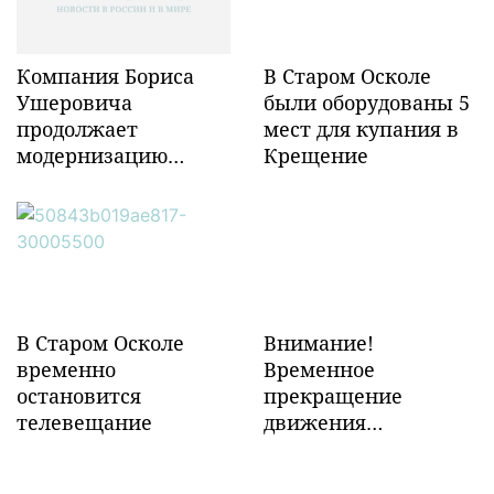
Компания Бориса
В Старом Осколе
Ушеровича
были оборудованы 5
продолжает
мест для купания в
модернизацию
Крещение
объектов ж/д
инфраструктуры в
Забайкалье
В Старом Осколе
Внимание!
временно
Временное
остановится
прекращение
телевещание
движения
транспорта!