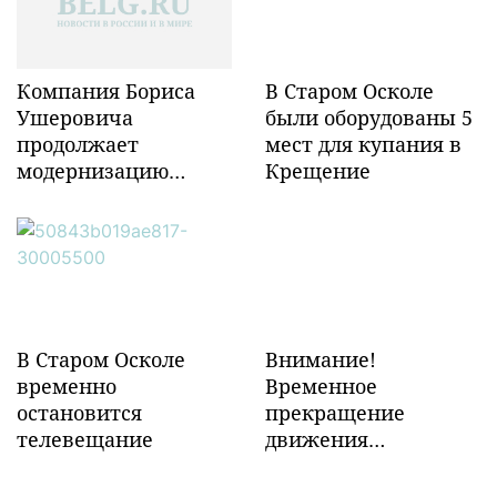
Компания Бориса
В Старом Осколе
Ушеровича
были оборудованы 5
продолжает
мест для купания в
модернизацию
Крещение
объектов ж/д
инфраструктуры в
Забайкалье
В Старом Осколе
Внимание!
временно
Временное
остановится
прекращение
телевещание
движения
транспорта!