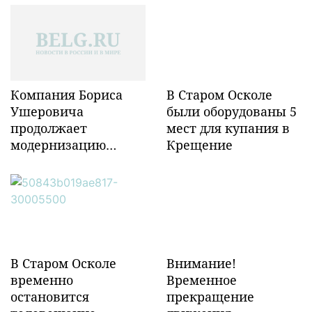
Компания Бориса
В Старом Осколе
Ушеровича
были оборудованы 5
продолжает
мест для купания в
модернизацию
Крещение
объектов ж/д
инфраструктуры в
Забайкалье
В Старом Осколе
Внимание!
временно
Временное
остановится
прекращение