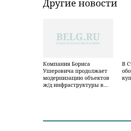
Другие новости
Компания Бориса
В С
Ушеровича продолжает
обо
модернизацию объектов
ку
ж/д инфраструктуры в
Забайкалье