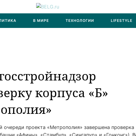
ЛИТИКА
В МИРЕ
ТЕХНОЛОГИИ
LIFESTYLE
госстройнадзор
ерку корпуса «Б»
рополия»
ой очереди проекта «Метрополия» завершена проверка
ашни «Афины», «Стамбул», «Сингапур» и «Гонконг»). 