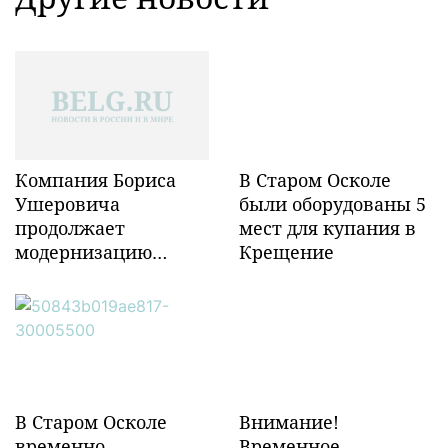
Компания Бориса
В Старом Осколе
Ушеровича
были оборудованы 5
продолжает
мест для купания в
модернизацию
Крещение
объектов ж/д
инфраструктуры в
Забайкалье
В Старом Осколе
Внимание!
временно
Временное