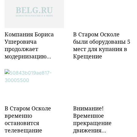
Компания Бориса
В Старом Осколе
Ушеровича
были оборудованы 5
продолжает
мест для купания в
модернизацию
Крещение
объектов ж/д
инфраструктуры в
Забайкалье
В Старом Осколе
Внимание!
временно
Временное
остановится
прекращение
телевещание
движения