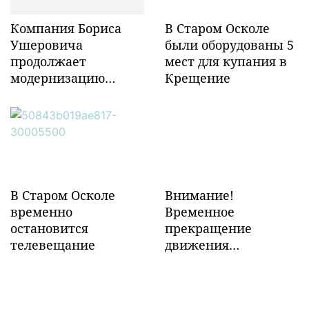
Компания Бориса
В Старом Осколе
Ушеровича
были оборудованы 5
продолжает
мест для купания в
модернизацию
Крещение
объектов ж/д
инфраструктуры в
Забайкалье
В Старом Осколе
Внимание!
временно
Временное
остановится
прекращение
телевещание
движения
транспорта!