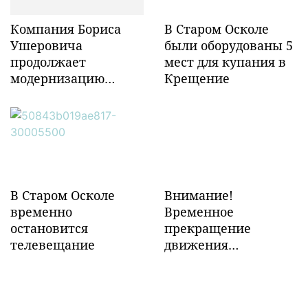
Компания Бориса
В Старом Осколе
Ушеровича
были оборудованы 5
продолжает
мест для купания в
модернизацию
Крещение
объектов ж/д
инфраструктуры в
Забайкалье
В Старом Осколе
Внимание!
временно
Временное
остановится
прекращение
телевещание
движения
транспорта!