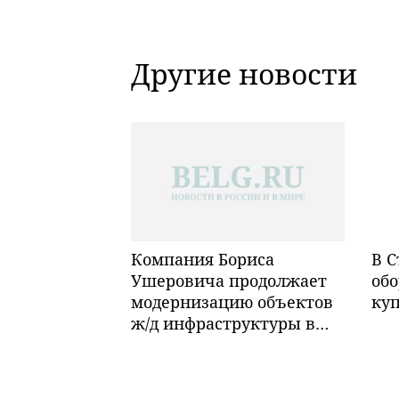
Другие новости
Компания Бориса
В С
Ушеровича продолжает
обо
модернизацию объектов
ку
ж/д инфраструктуры в
Забайкалье