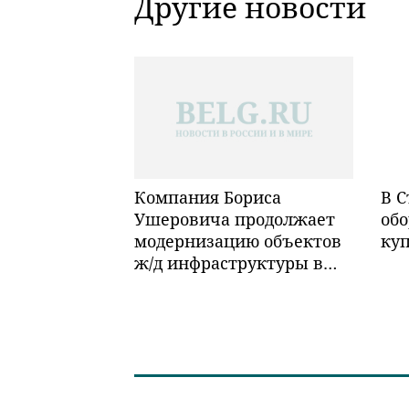
Другие новости
Компания Бориса
В С
Ушеровича продолжает
обо
модернизацию объектов
ку
ж/д инфраструктуры в
Забайкалье