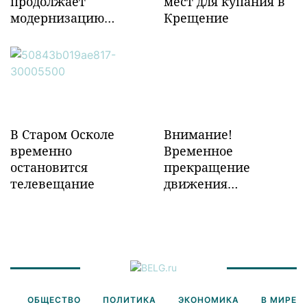
продолжает
мест для купания в
модернизацию
Крещение
объектов ж/д
инфраструктуры в
Забайкалье
В Старом Осколе
Внимание!
временно
Временное
остановится
прекращение
телевещание
движения
транспорта!
ОБЩЕСТВО
ПОЛИТИКА
ЭКОНОМИКА
В МИРЕ