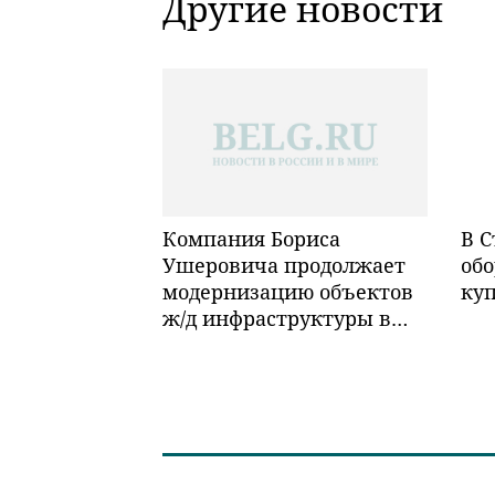
Другие новости
Компания Бориса
В С
Ушеровича продолжает
обо
модернизацию объектов
ку
ж/д инфраструктуры в
Забайкалье