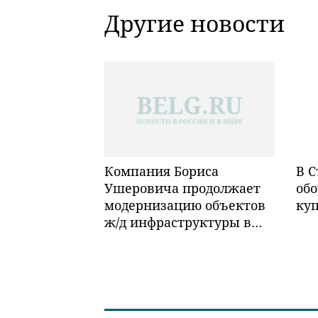
Другие новости
Компания Бориса
В С
Ушеровича продолжает
обо
модернизацию объектов
ку
ж/д инфраструктуры в
Забайкалье