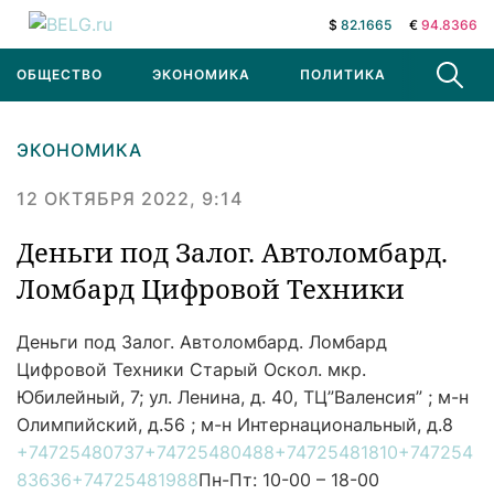
$
82.1665
€
94.8366
ОБЩЕСТВО
ЭКОНОМИКА
ПОЛИТИКА
В МИРЕ
ЭКОНОМИКА
12 ОКТЯБРЯ 2022, 9:14
Деньги под Залог. Автоломбард.
Ломбард Цифровой Техники
Деньги под Залог. Автоломбард. Ломбард
Цифровой Техники
Старый Оскол. мкр.
Юбилейный, 7; ул. Ленина, д. 40, ТЦ”Валенсия” ; м-н
Олимпийский, д.56 ; м-н Интернациональный, д.8
+74725480737
+74725480488
+74725481810
+747254
83636
+74725481988
Пн-Пт: 10-00 – 18-00