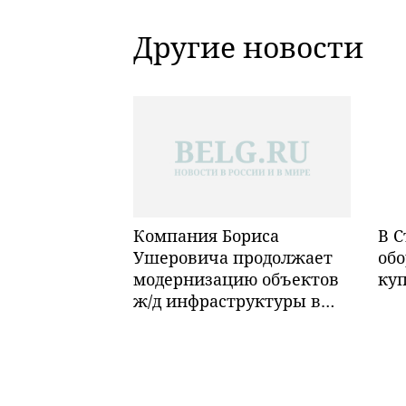
Другие новости
Компания Бориса
В С
Ушеровича продолжает
обо
модернизацию объектов
ку
ж/д инфраструктуры в
Забайкалье